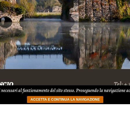
NCIO
Tel: +
rti necessari al funzionamento del sito stesso. Proseguendo la navigazione ac
ti 12
E
o
ACCETTA E CONTINUA LA NAVIGAZIONE
-
Cookie & Privacy Policy