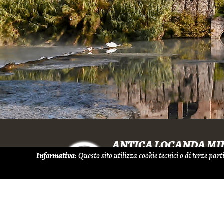
ANTICA LOCANDA MI
Informativa
: Questo sito utilizza cookie tecnici o di terze pa
Borghetto – Via Buonarro
37067 Valeggio sul Minci
© Copyright 2019 Antica Locanda Mincio 