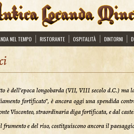
NDA NEL TEMPO
RISTORANTE
OSPITALITÀ
DINTORNI
D
ci
 è dell’epoca longobarda (VII, VIII secolo d.C.) ma la 
ediamento fortificato”, è ancora oggi una spendida cont
te Visconteo, straordinaria diga fortificata, e dal castel
l frumento e del riso, costitguiscono ancora il paesagg