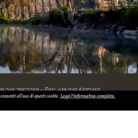
 39 045 7950059 – Fax: +39 045 6370455
consenti all'uso di questi cookie.
Leggi l’informativa completa.
-mail:
anticalocandamincio@libero.it